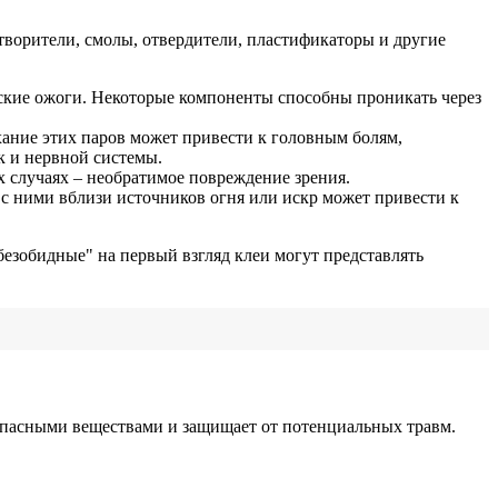
творители, смолы, отвердители, пластификаторы и другие
ские ожоги. Некоторые компоненты способны проникать через
хание этих паров может привести к головным болям,
к и нервной системы.
х случаях – необратимое повреждение зрения.
с ними вблизи источников огня или искр может привести к
безобидные" на первый взгляд клеи могут представлять
опасными веществами и защищает от потенциальных травм.