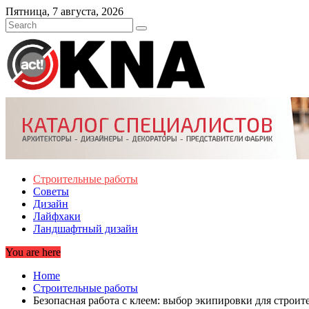
Skip
Пятница, 7 августа, 2026
to
content
Строительные работы
Советы
Дизайн
Лайфхаки
Ландшафтный дизайн
You are here
Home
Строительные работы
Безопасная работа с клеем: выбор экипировки для строит