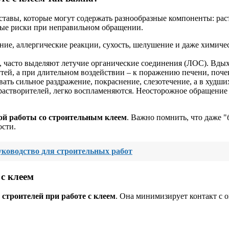
тавы, которые могут содержать разнообразные компоненты: рас
ные риски при неправильном обращении.
ие, аллергические реакции, сухость, шелушение и даже химиче
в, часто выделяют летучие органические соединения (ЛОС). Вды
ей, а при длительном воздействии – к поражению печени, поче
вать сильное раздражение, покраснение, слезотечение, а в худши
растворителей, легко воспламеняются. Неосторожное обращение 
ой работы со строительным клеем
. Важно помнить, что даже "
ости.
уководство для строительных работ
 с клеем
 строителей при работе с клеем
. Она минимизирует контакт с 