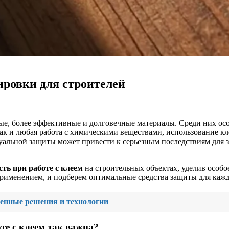
ировки для строителей
вые, более эффективные и долговечные материалы. Среди них ос
к и любая работа с химическими веществами, использование кле
льной защиты может привести к серьезным последствиям для з
сть при работе с клеем
на строительных объектах, уделив особ
применением, и подберем оптимальные средства защиты для каж
менные решения и технологии
те с клеем
так важна?