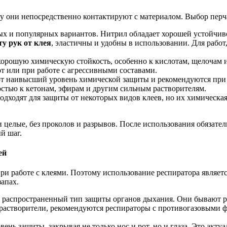
ьку они непосредственно контактируют с материалом. Выбор перч
ых и популярных вариантов. Нитрил обладает хорошей устойчив
у рук от клея
, эластичны и удобны в использовании. Для рабо
орошую химическую стойкость, особенно к кислотам, щелочам и
т или при работе с агрессивными составами.
т наивысший уровень химической защиты и рекомендуются при р
стью к кетонам, эфирам и другим сильным растворителям.
ходят для защиты от некоторых видов клеев, но их химическая
ки целые, без проколов и разрывов. После использования обязат
й шаг.
ей
ри работе с клеями. Поэтому использование респиратора являет
апах.
 распространенный тип защиты органов дыхания. Они бывают ра
 растворители, рекомендуются респираторы с противогазовыми 
ь защиты, закрывая не только нос и рот, но и глаза. Это актуаль