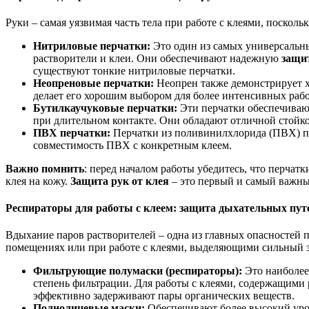
Руки – самая уязвимая часть тела при работе с клеями, поскол
Нитриловые перчатки:
Это один из самых универсальн
растворители и клеи. Они обеспечивают надежную
защит
существуют тонкие нитриловые перчатки.
Неопреновые перчатки:
Неопрен также демонстрирует х
делает его хорошим выбором для более интенсивных рабо
Бутилкаучуковые перчатки:
Эти перчатки обеспечиваю
при длительном контакте. Они обладают отличной стойко
ПВХ перчатки:
Перчатки из поливинилхлорида (ПВХ) под
совместимость ПВХ с конкретным клеем.
Важно помнить
: перед началом работы убедитесь, что перчат
клея на кожу.
Защита рук от клея
– это первый и самый важны
Респираторы для работы с клеем
: защита дыхательных пут
Вдыхание паров растворителей – одна из главных опасностей п
помещениях или при работе с клеями, выделяющими сильный з
Фильтрующие полумаски (респираторы):
Это наиболее
степень фильтрации. Для работы с клеями, содержащими
эффективно задерживают пары органических веществ.
Полнолицевые маски:
Обеспечивают более высокий уровен