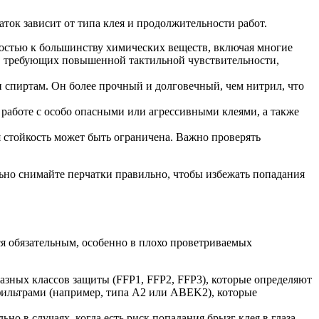
аток зависит от типа клея и продолжительности работ.
остью к большинству химических веществ, включая многие
т, требующих повышенной тактильной чувствительности,
 спиртам. Он более прочный и долговечный, чем нитрил, что
аботе с особо опасными или агрессивными клеями, а также
 стойкость может быть ограничена. Важно проверять
ельно снимайте перчатки правильно, чтобы избежать попадания
ся обязательным, особенно в плохо проветриваемых
зных классов защиты (FFP1, FFP2, FFP3), которые определяют
фильтрами (например, типа A2 или ABEK2), которые
но в случаях, когда есть риск попадания брызг клея в глаза,