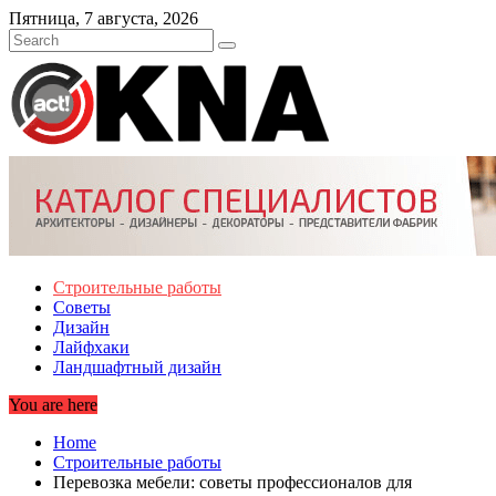
Skip
Пятница, 7 августа, 2026
to
content
Строительные работы
Советы
Дизайн
Лайфхаки
Ландшафтный дизайн
You are here
Home
Строительные работы
Перевозка мебели: советы профессионалов для