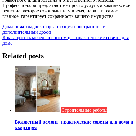
Профессионалы предлагают не просто услугу, а комплексное
решение, которое сэкономит вам время, нервы и, самое
главное, гарантирует сохранность вашего имущества.
Навигация
Домашняя кладовка: организация пространства и
дополнительный доход
по
Как защитить мебель от питомцев: практические советы для
записям
дома
Related posts
Строительные работы
Бюджетный ремонт: практические советы для дома и
квартиры