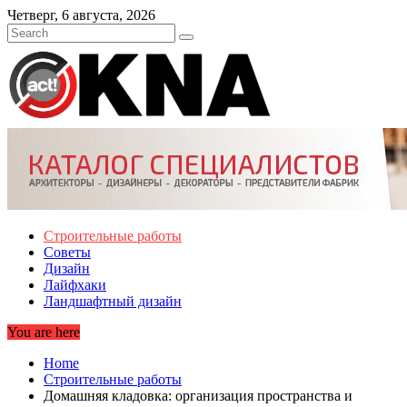
Skip
Четверг, 6 августа, 2026
to
content
Строительные работы
Советы
Дизайн
Лайфхаки
Ландшафтный дизайн
You are here
Home
Строительные работы
Домашняя кладовка: организация пространства и