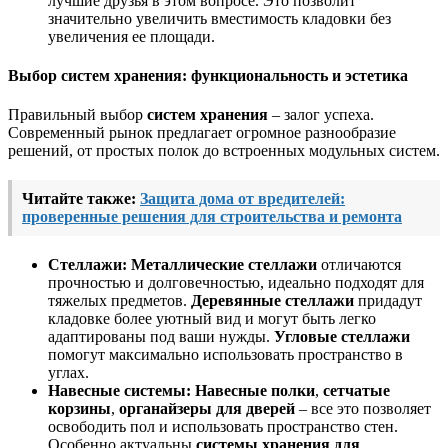
лучшие друзья в этом вопросе. Это позволит
значительно увеличить вместимость кладовки без
увеличения ее площади.
Выбор систем хранения: функциональность и эстетика
Правильный выбор
систем хранения
– залог успеха.
Современный рынок предлагает огромное разнообразие
решений, от простых полок до встроенных модульных систем.
Читайте также:
Защита дома от вредителей:
проверенные решения для строительства и ремонта
Стеллажи:
Металлические стеллажи
отличаются
прочностью и долговечностью, идеально подходят для
тяжелых предметов.
Деревянные стеллажи
придадут
кладовке более уютный вид и могут быть легко
адаптированы под ваши нужды.
Угловые стеллажи
помогут максимально использовать пространство в
углах.
Навесные системы:
Навесные полки
,
сетчатые
корзины
,
органайзеры для дверей
– все это позволяет
освободить пол и использовать пространство стен.
Особенно актуальны
системы хранения для