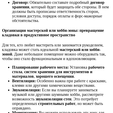
Договор:
Обязательно составьте подробный
договор
хранения
, который будет защищать обе стороны. В нем
должны быть прописаны ответственность сторон,
условия доступа, порядок оплаты и форс-мажорные
обстоятельства.
Организация мастерской или хобби-зоны: превращение
кладовки в продуктивное пространство
Для тех, кто любит мастерить или занимается рукоделием,
кладовка может стать идеальной
мастерской или хобби-
зоной
. Даже небольшое помещение можно оборудовать так,
чтобы оно стало функциональным и вдохновляющим.
Планирование рабочего места:
Установка
рабочего
стола
,
систем хранения для инструментов и
материалов
,
хорошего освещения
.
Вентиляция:
Особенно важна при работе с красками,
клеями или другими химическими веществами.
Звукоизоляция:
Если вы планируете заниматься
музыкой или другими шумными хобби, рассмотрите
возможность
звукоизоляции стен
. Это потребует
определенных
строительных работ
, но может быть
оправдано.
Монетизация:
Вы можете использовать эту зону для